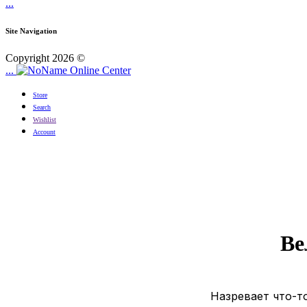
...
Site Navigation
Copyright 2026 ©
...
Online Center
Store
Search
Wishlist
Account
Ве
Назревает что-то