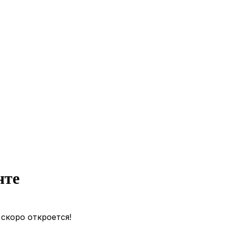
нте
 скоро откроется!