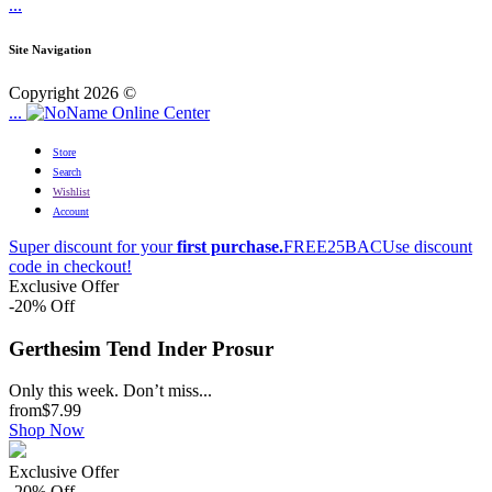
...
Site Navigation
Copyright 2026 ©
...
Online Center
Store
Search
Wishlist
Account
Super discount for your
first purchase.
FREE25BAC
Use discount
code in checkout!
Exclusive Offer
-20% Off
Gerthesim Tend Inder Prosur
Only this week. Don’t miss...
from
$7.99
Shop Now
Exclusive Offer
-20% Off